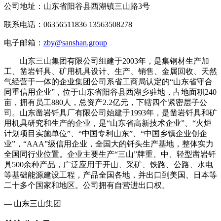
公司地址：山东省阳谷县西湖镇三山路3号
联系电话：06356511836 13563508278
电子邮箱：
zby@sanshan.group
山东三山集团有限公司组建于2003年，是集钢材生产加
工、凿岩钎具、矿用机具设计、生产、销售、金属回收、天然
气经营于一体的企业集团公司系省工商局认定的“山东省守合
同重信用企业”，位于山东省阳谷县西湖乡驻地，占地面积240
亩，拥有员工880人，总资产2.2亿元，下辖四个紧密层子公
司。山东凿岩钎具厂有限公司始建于1993年，是凿岩钎具和矿
用机具研究和生产的企业，是“山东省高新技术企业”、“火炬
计划项目实施单位”、“中国专利山东”、“中国乡镇企业创企
业”，“AAA”级信用企业，全国大的钎头生产基地，整体实力
全国同行业位置。企业主要生产“三山”牌重、中、轻型凿岩钎
具500余种产品，广泛应用于开山、采矿、铁路、公路、水电
等基础能源建设工程，产品全国各地，并出口到美国、日本等
二十多个国家和地区。公司拥有自营进出口权。
— 山东三山集团