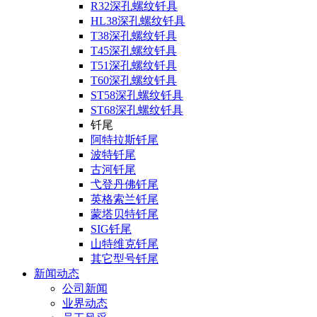
R32深孔螺纹钎具
HL38深孔螺纹钎具
T38深孔螺纹钎具
T45深孔螺纹钎具
T51深孔螺纹钎具
T60深孔螺纹钎具
ST58深孔螺纹钎具
ST68深孔螺纹钎具
钎尾
阿特拉斯钎尾
波特钎尾
古河钎尾
弋登丹佛钎尾
英格索兰钎尾
蒙塔贝特钎尾
SIG钎尾
山特维克钎尾
其它型号钎尾
新闻动态
公司新闻
业界动态