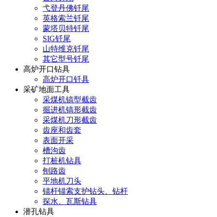
弋登丹佛钎尾
英格索兰钎尾
蒙塔贝特钎尾
SIG钎尾
山特维克钎尾
其它型号钎尾
高炉开口钻具
高炉开口钎具
采矿地面工具
采煤机镐型截齿
掘进机镐形截齿
采煤机刀形截齿
齿座和齿套
表面开采
槽沟齿
打桩机钻具
刨路齿
平地机刀头
锚杆锚索支护钻头、钻杆
探水、瓦斯钻具
潜孔钻具