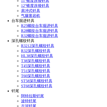
11°锥度连接钎具
12°锥度连接钎具
肩冲式钎具
气腿凿岩机
台车掘进钎具
R25螺纹台车掘进钎具
R28螺纹台车掘进钎具
R32螺纹台车掘进钎具
深孔螺纹钎具
R3212深孔螺纹钎具
R32深孔螺纹钎具
HL38深孔螺纹钎具
T38深孔螺纹钎具
T45深孔螺纹钎具
T51深孔螺纹钎具
T60深孔螺纹钎具
ST58深孔螺纹钎具
ST68深孔螺纹钎具
钎尾
阿特拉斯钎尾
波特钎尾
古河钎尾