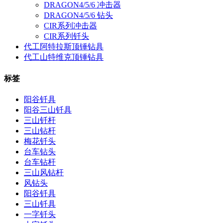
DRAGON4/5/6 冲击器
DRAGON4/5/6 钻头
CIR系列冲击器
CIR系列钎头
代工阿特拉斯顶锤钻具
代工山特维克顶锤钻具
标签
阳谷钎具
阳谷三山钎具
三山钎杆
三山钻杆
梅花钎头
台车钻头
台车钻杆
三山风钻杆
风钻头
阳谷钎具
三山钎具
一字钎头