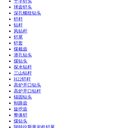
十字钎头
球齿钎头
深孔螺纹钻头
钎杆
钻杆
风钻杆
钎尾
钎套
煤截齿
潜孔钻头
煤钻头
探水钻杆
三山钻杆
H22钎杆
高炉开口钻头
高炉开口钻杆
锚固钻头
刨路齿
旋挖齿
整体钎
煤钻头
阿特拉斯凿岩机钎尾