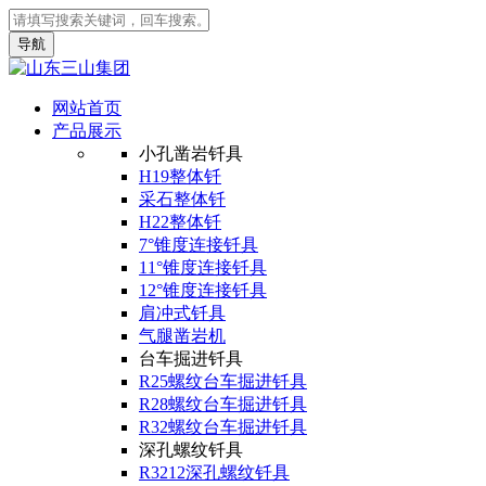
导航
网站首页
产品展示
小孔凿岩钎具
H19整体钎
采石整体钎
H22整体钎
7°锥度连接钎具
11°锥度连接钎具
12°锥度连接钎具
肩冲式钎具
气腿凿岩机
台车掘进钎具
R25螺纹台车掘进钎具
R28螺纹台车掘进钎具
R32螺纹台车掘进钎具
深孔螺纹钎具
R3212深孔螺纹钎具