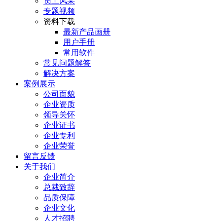
员工风采
专题视频
资料下载
最新产品画册
用户手册
常用软件
常见问题解答
解决方案
案例展示
公司面貌
企业资质
领导关怀
企业证书
企业专利
企业荣誉
留言反馈
关于我们
企业简介
总裁致辞
品质保障
企业文化
人才招聘