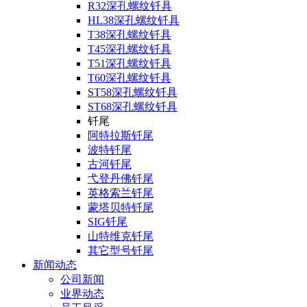
R32深孔螺纹钎具
HL38深孔螺纹钎具
T38深孔螺纹钎具
T45深孔螺纹钎具
T51深孔螺纹钎具
T60深孔螺纹钎具
ST58深孔螺纹钎具
ST68深孔螺纹钎具
钎尾
阿特拉斯钎尾
波特钎尾
古河钎尾
弋登丹佛钎尾
英格索兰钎尾
蒙塔贝特钎尾
SIG钎尾
山特维克钎尾
其它型号钎尾
新闻动态
公司新闻
业界动态