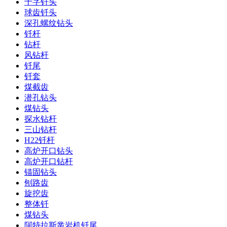
十字钎头
球齿钎头
深孔螺纹钻头
钎杆
钻杆
风钻杆
钎尾
钎套
煤截齿
潜孔钻头
煤钻头
探水钻杆
三山钻杆
H22钎杆
高炉开口钻头
高炉开口钻杆
锚固钻头
刨路齿
旋挖齿
整体钎
煤钻头
阿特拉斯凿岩机钎尾