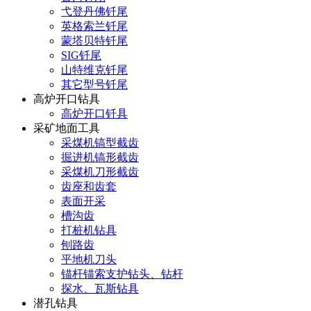
弋登丹佛钎尾
英格索兰钎尾
蒙塔贝特钎尾
SIG钎尾
山特维克钎尾
其它型号钎尾
高炉开口钻具
高炉开口钎具
采矿地面工具
采煤机镐型截齿
掘进机镐形截齿
采煤机刀形截齿
齿座和齿套
表面开采
槽沟齿
打桩机钻具
刨路齿
平地机刀头
锚杆锚索支护钻头、钻杆
探水、瓦斯钻具
潜孔钻具