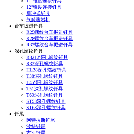
11°锥度连接钎具
12°锥度连接钎具
肩冲式钎具
气腿凿岩机
台车掘进钎具
R25螺纹台车掘进钎具
R28螺纹台车掘进钎具
R32螺纹台车掘进钎具
深孔螺纹钎具
R3212深孔螺纹钎具
R32深孔螺纹钎具
HL38深孔螺纹钎具
T38深孔螺纹钎具
T45深孔螺纹钎具
T51深孔螺纹钎具
T60深孔螺纹钎具
ST58深孔螺纹钎具
ST68深孔螺纹钎具
钎尾
阿特拉斯钎尾
波特钎尾
古河钎尾